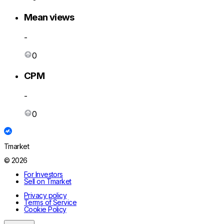
Mean views
-
0
CPM
-
0
Tmarket
© 2026
For Investors
Sell on Tmarket
Privacy policy
Terms of Service
Cookie Policy