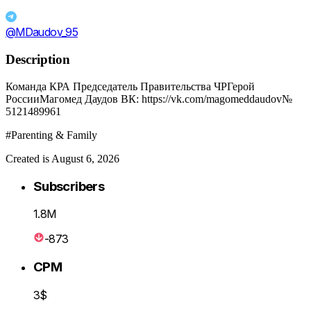
@MDaudov_95
Description
Команда КРА Председатель Правительства ЧРГерой
РоссииМагомед Даудов ВК: https://vk.com/magomeddaudov№
5121489961
#Parenting & Family
Created is August 6, 2026
Subscribers
1.8M
-873
CPM
3$