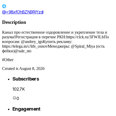
@+98xfOhBZN9RjYzdi
Description
Канал про естественное оздоровление и укрепление тела и
разума!Регистрация в перечне РКН:https://clck.ru/3FWJLbПо
вопросам: @andrey_tgsКупить рекламу:
https://telega.in/c/life_osnovМенеджеры: @Spiral_Miya (есть
фейки)@sale_sto
#Other
Created is August 8, 2026
Subscribers
102.7K
0
Engagement