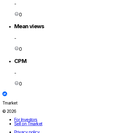
-
0
Mean views
-
0
CPM
-
0
Tmarket
© 2026
For Investors
Sell on Tmarket
Privacy policy