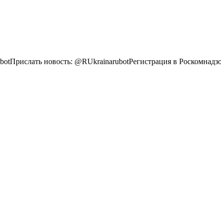
tПрислать новость: @RUkrainarubotРегистрация в Роскомнадзор: h