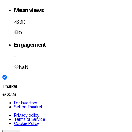
Mean views
42.1K
0
Engagement
-
NaN
Tmarket
© 2026
For Investors
Sell on Tmarket
Privacy policy
Terms of Service
Cookie Policy