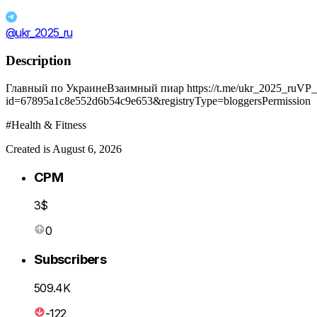
@ukr_2025_ru
Description
Главный по УкраинеВзаимный пиар https://t.me/ukr_2025_ruVP_bo
id=67895a1c8e552d6b54c9e653&registryType=bloggersPermission
#Health & Fitness
Created is August 6, 2026
CPM
3$
0
Subscribers
509.4K
-122