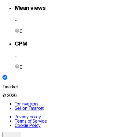
Mean views
-
0
CPM
-
0
Tmarket
© 2026
For Investors
Sell on Tmarket
Privacy policy
Terms of Service
Cookie Policy