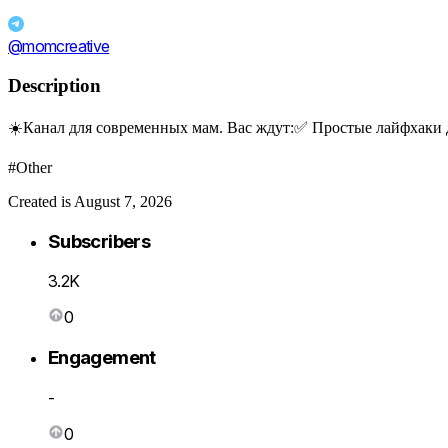
@momcreative
Description
☀️Канал для современных мам. Вас ждут:✅ Простые лайфхаки д
#Other
Created is August 7, 2026
Subscribers
3.2K
0
Engagement
-
0