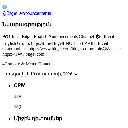
@Bitget_Announcements
Նկարագրություն
📢Official Bitget English Announcements Channel 🏠Official
English Group: https://t.me/BitgetENOfficial📌All Official
Communities: https://www.bitget.com/bitget-community🌐Website:
https://www.bitget.com
#Comedy & Meme Content
Ստեղծվել է 10 օգոստոսի, 2026 թ.
CPM
41$
0
Միջին դիտումներ