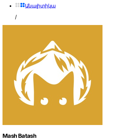
Անալիտիկա
/
Mash Batash