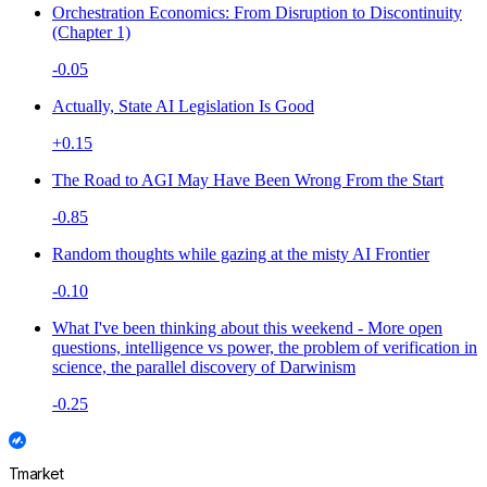
Orchestration Economics: From Disruption to Discontinuity
(Chapter 1)
-0.05
Actually, State AI Legislation Is Good
+0.15
The Road to AGI May Have Been Wrong From the Start
-0.85
Random thoughts while gazing at the misty AI Frontier
-0.10
What I've been thinking about this weekend - More open
questions, intelligence vs power, the problem of verification in
science, the parallel discovery of Darwinism
-0.25
Tmarket