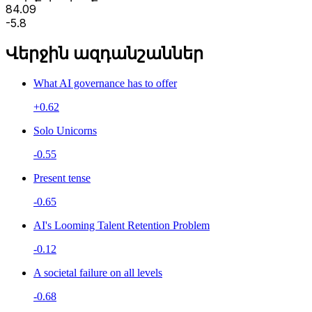
84.09
-5.8
Վերջին ազդանշաններ
What AI governance has to offer
+0.62
Solo Unicorns
-0.55
Present tense
-0.65
AI's Looming Talent Retention Problem
-0.12
A societal failure on all levels
-0.68