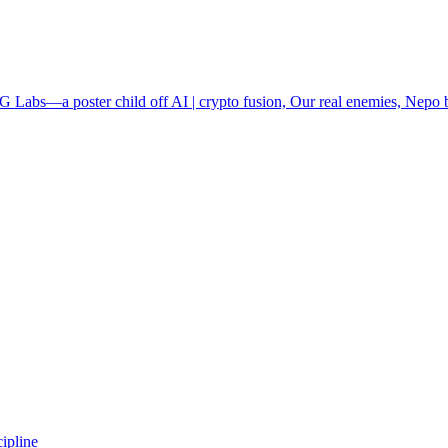
$0G Labs—a poster child off AI | crypto fusion, Our real enemies, Nepo
ipline