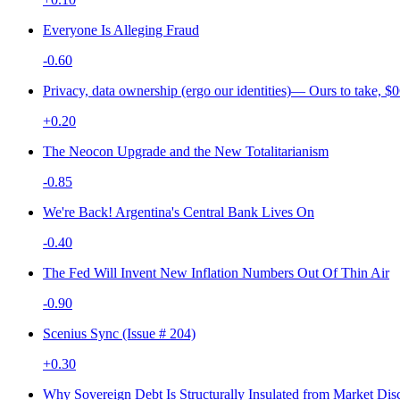
Everyone Is Alleging Fraud
-0.60
Privacy, data ownership (ergo our identities)— Ours to take, 
+0.20
The Neocon Upgrade and the New Totalitarianism
-0.85
We're Back! Argentina's Central Bank Lives On
-0.40
The Fed Will Invent New Inflation Numbers Out Of Thin Air
-0.90
Scenius Sync (Issue # 204)
+0.30
Why Sovereign Debt Is Structurally Insulated from Market Disc