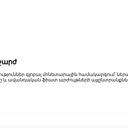
շարժ
թյուններ գլոբալ մոնետարային համակարգում՝ ներա
րը և ավանդական ֆիատ արժույթների այլընտրանքներ