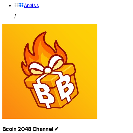
Analisis
/
Bcoin 2048 Channel ✔