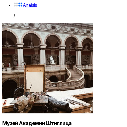
Analisis
/
Музей Академии Штиглица