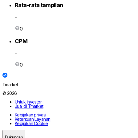
Rata-rata tampilan
-
0
CPM
-
0
Tmarket
© 2026
Untuk Investor
Jual di Tmarket
Kebijakan privasi
Ketentuan Layanan
Kebijakan Cookie
Dukungan