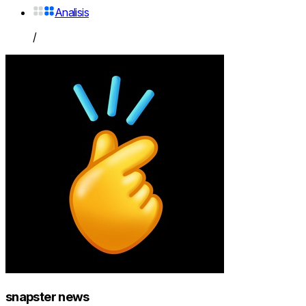
Analisis
/
snapster news