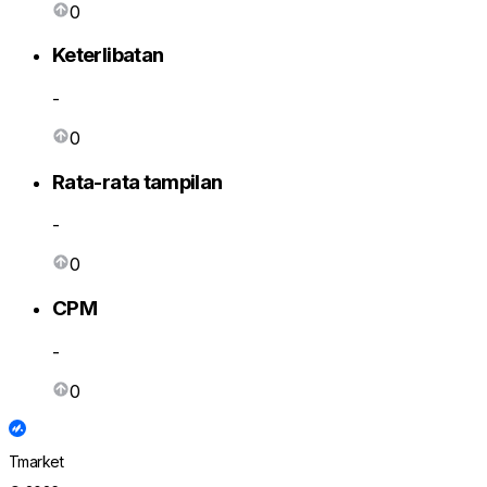
0
Keterlibatan
-
0
Rata-rata tampilan
-
0
CPM
-
0
Tmarket