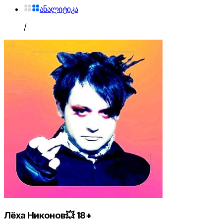
ანალიტიკა
/
Лёха Никонов💥 18+