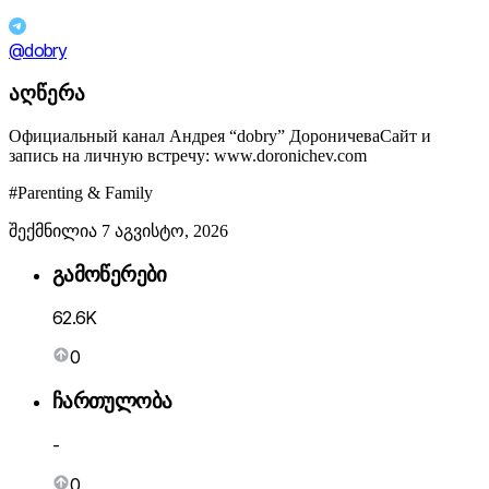
@dobry
აღწერა
Официальный канал Андрея “dobry” ДороничеваСайт и
запись на личную встречу: www.doronichev.com
#Parenting & Family
შექმნილია 7 აგვისტო, 2026
გამოწერები
62.6K
0
ჩართულობა
-
0