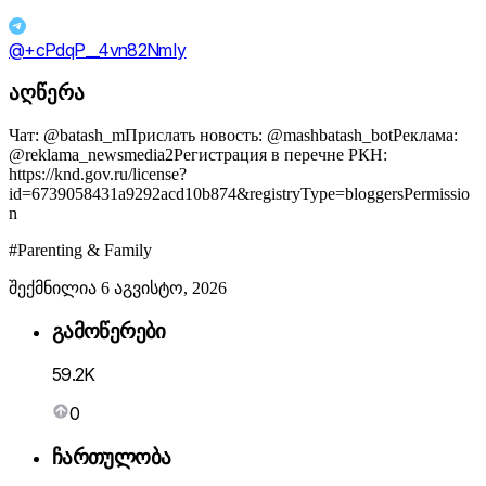
@+cPdqP__4vn82NmIy
აღწერა
Чат: @batash_mПрислать новость: @mashbatash_botРеклама:
@reklama_newsmedia2Регистрация в перечне РКН:
https://knd.gov.ru/license?
id=6739058431a9292acd10b874&registryType=bloggersPermissio
n
#Parenting & Family
შექმნილია 6 აგვისტო, 2026
გამოწერები
59.2K
0
ჩართულობა