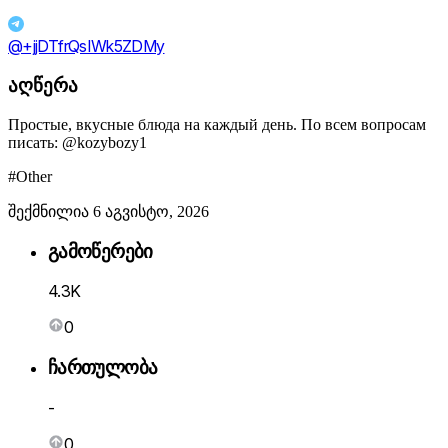
@+jjDTfrQsIWk5ZDMy
აღწერა
Простые, вкусные блюда на каждый день. По всем вопросам
писать: @kozybozy1
#Other
შექმნილია 6 აგვისტო, 2026
გამოწერები
4.3K
0
ჩართულობა
-
0