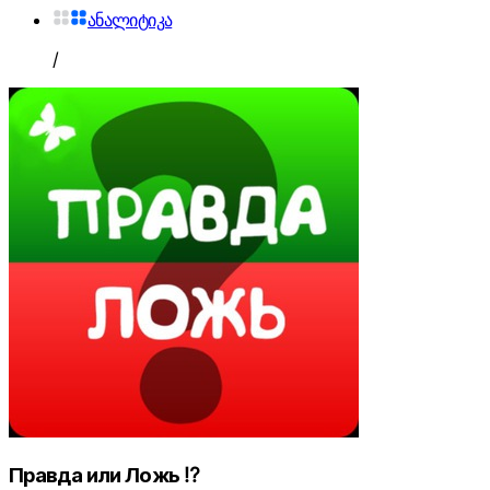
ანალიტიკა
/
Правда или Ложь ⁉️