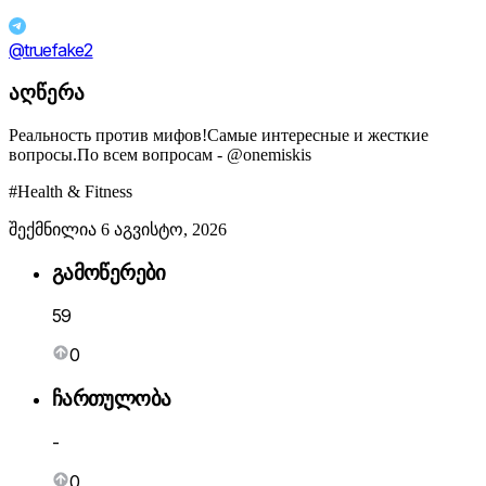
@truefake2
აღწერა
Реальность против мифов!Самые интересные и жесткие
вопросы.По всем вопросам - @onemiskis
#Health & Fitness
შექმნილია 6 აგვისტო, 2026
გამოწერები
59
0
ჩართულობა
-
0