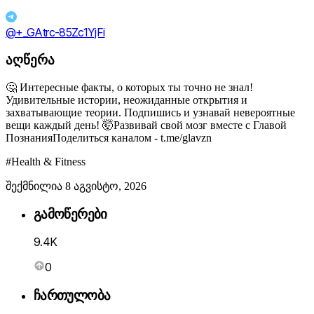
@+_GAtrc-85Zc1YjFi
აღწერა
🤔 Интересные факты, о которых ты точно не знал!
Удивительные истории, неожиданные открытия и
захватывающие теории. Подпишись и узнавай невероятные
вещи каждый день! 🤯Развивай свой мозг вместе с Главой
ПознанияПоделиться каналом - t.me/glavzn
#Health & Fitness
შექმნილია 8 აგვისტო, 2026
გამოწერები
9.4K
0
ჩართულობა