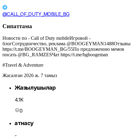
@CALL_OF_DUTY_MOBILE_BG
Сипаттама
Новости по - Call of Duty mobileИгровой -
блогСотрудничество, реклама @BOOGEYMAN1488Отзывы
https://t.me/BOOGEYMAN_BG/55По предложению мемов
писать @BG_RAMZESЧат https://t.me/bgboogeman
#Travel & Adventure
Жасалған 2026 ж. 7 тамыз
Жазылушылар
4.1K
0
Қатнасу
-