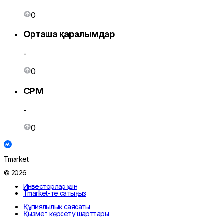
0
Орташа қаралымдар
-
0
CPM
-
0
Tmarket
© 2026
Инвесторлар үшін
Tmarket-те сатыңыз
Құпиялылық саясаты
Қызмет көрсету шарттары