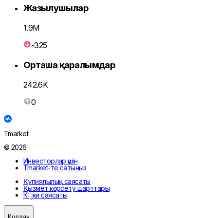
Жазылушылар
1.9M
-325
Орташа қаралымдар
242.6K
0
Tmarket
© 2026
Инвесторлар үшін
Tmarket-те сатыңыз
Құпиялылық саясаты
Қызмет көрсету шарттары
Кुки саясаты
Қолдау