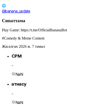
@banana_update
Сипаттама
Play Game: https://t.me/OfficialBananaBot
#Comedy & Meme Content
Жасалған 2026 ж. 7 тамыз
CPM
-
NaN
Қатнасу
-
NaN