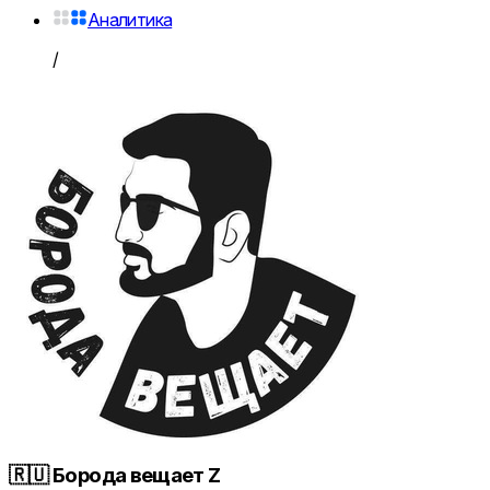
Аналитика
/
🇷🇺 Борода вещает Z