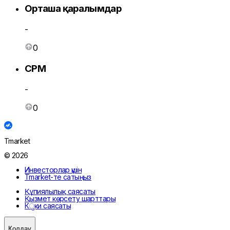
Орташа қаралымдар
-
0
CPM
-
0
Tmarket
© 2026
Инвесторлар үшін
Tmarket-те сатыңыз
Құпиялылық саясаты
Қызмет көрсету шарттары
Кुки саясаты
Қолдау