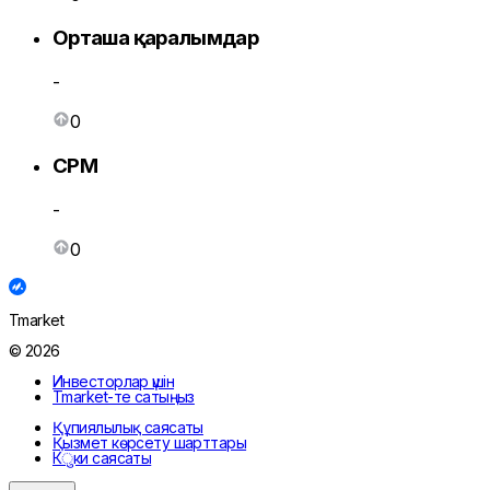
Орташа қаралымдар
-
0
CPM
-
0
Tmarket
© 2026
Инвесторлар үшін
Tmarket-те сатыңыз
Құпиялылық саясаты
Қызмет көрсету шарттары
Кुки саясаты