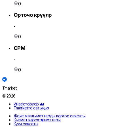
0
Орточо көрүүлөр
-
0
CPM
-
0
Tmarket
© 2026
Инвесторлор үчүн
Tmarketте сатыңыз
Жеке маалыматтарды коргоо саясаты
Кызмат көрсөтүү шарттары
Куки саясаты