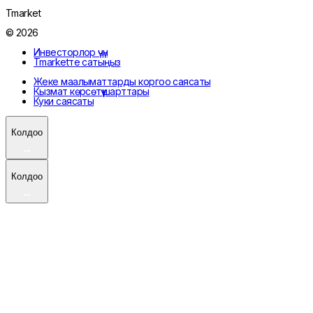
Tmarket
© 2026
Инвесторлор үчүн
Tmarketте сатыңыз
Жеке маалыматтарды коргоо саясаты
Кызмат көрсөтүү шарттары
Куки саясаты
Колдоо
Колдоо