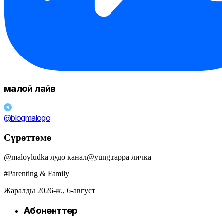
малой лайв
@blogmalogo
Сүрөттөмө
@maloyludka лудо канал@yungtrappa личка
#Parenting & Family
Жаралды 2026-ж., 6-август
Абоненттер