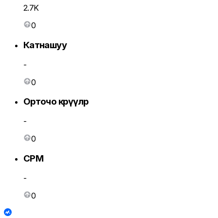
2.7K
0
Катнашуу
-
0
Орточо көрүүлөр
-
0
CPM
-
0