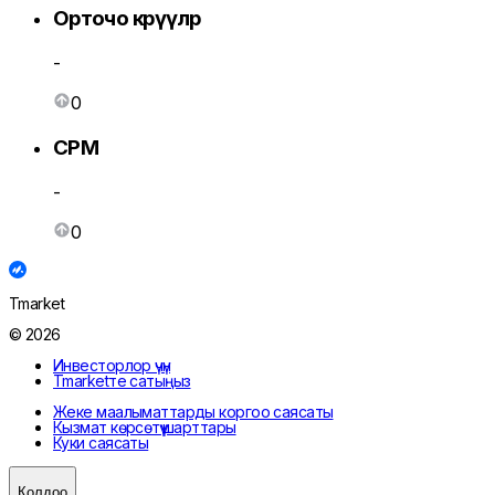
Орточо көрүүлөр
-
0
CPM
-
0
Tmarket
© 2026
Инвесторлор үчүн
Tmarketте сатыңыз
Жеке маалыматтарды коргоо саясаты
Кызмат көрсөтүү шарттары
Куки саясаты
Колдоо