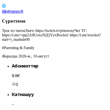
@prinsessy8
Сүрөттөмө
Трое из твичаТвич: https://twitch.tv/prinsessyЧат ТГ:
https://t.me/+qip2A8UoxzNjZjYyxRocket: https://t.me/xrocket?
start=i_nuahule00
#Parenting & Family
Жаралды 2026-ж., 10-август
Абоненттер
9.9K
0
Катнашуу
-