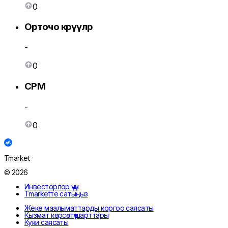
0
Орточо көрүүлөр
-
0
CPM
-
0
Tmarket
© 2026
Инвесторлор үчүн
Tmarketте сатыңыз
Жеке маалыматтарды коргоо саясаты
Кызмат көрсөтүү шарттары
Куки саясаты