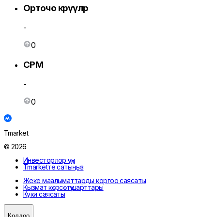
Орточо көрүүлөр
-
0
CPM
-
0
Tmarket
© 2026
Инвесторлор үчүн
Tmarketте сатыңыз
Жеке маалыматтарды коргоо саясаты
Кызмат көрсөтүү шарттары
Куки саясаты
Колдоо