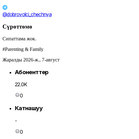
@dobrovolci_chechnya
Сүрөттөмө
Сипаттама жок.
#Parenting & Family
Жаралды 2026-ж., 7-август
Абоненттер
22.0K
0
Катнашуу
-
0