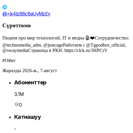
@+lx4lzB8c8aUyMzEy
Сүрөттөмө
Пишем про мир технологий, IT и медиа 🤖❤️Сотрудничество:
@technomedia_adm, @justcageРаботаем с @Tgpodbor_official,
@swaymediaСтраница в РКН: https://clck.ru/3HPCrV
#Other
Жаралды 2026-ж., 7-август
Абоненттер
3.1M
0
Катнашуу
-