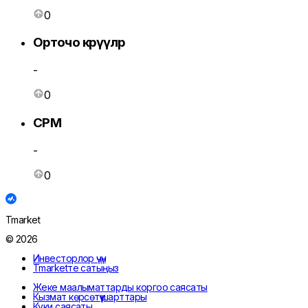
0
Орточо көрүүлөр
-
0
CPM
-
0
Tmarket
© 2026
Инвесторлор үчүн
Tmarketте сатыңыз
Жеке маалыматтарды коргоо саясаты
Кызмат көрсөтүү шарттары
Куки саясаты