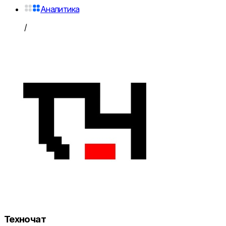
Аналитика
/
Техночат