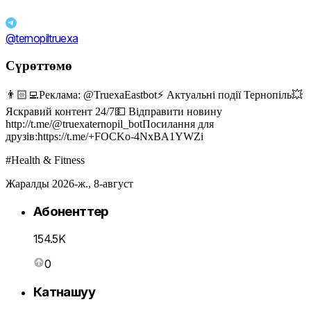
@ternopiltruexa
Сүрөттөмө
👨🏻‍💻Реклама: @TruexaEastbot⚡️ Актуальні події Тернопіль💥
Яскравий контент 24/7💵 Відправити новину
http://t.me/@truexaternopil_botПосилання для
друзів:https://t.me/+FOCKo-4NxBA1YWZi
#Health & Fitness
Жаралды 2026-ж., 8-август
Абоненттер
154.5K
0
Катнашуу