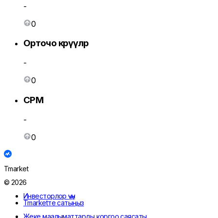
-
0
Орточо көрүүлөр
-
0
CPM
-
0
Tmarket
© 2026
Инвесторлор үчүн
Tmarketте сатыңыз
Жеке маалыматтарды коргоо саясаты