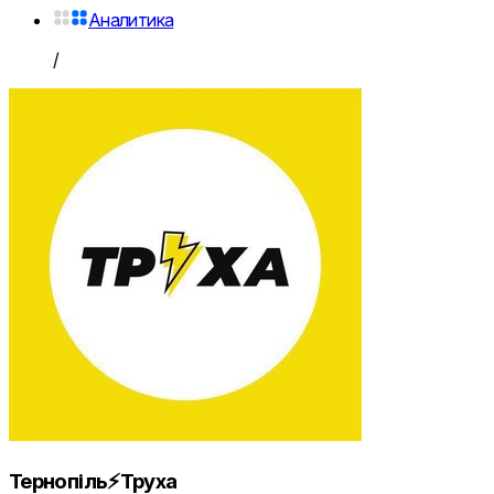
Аналитика
/
Тернопіль⚡️Труха