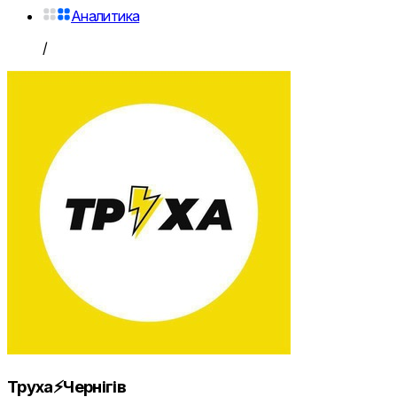
Аналитика
/
Труха⚡️Чернігів