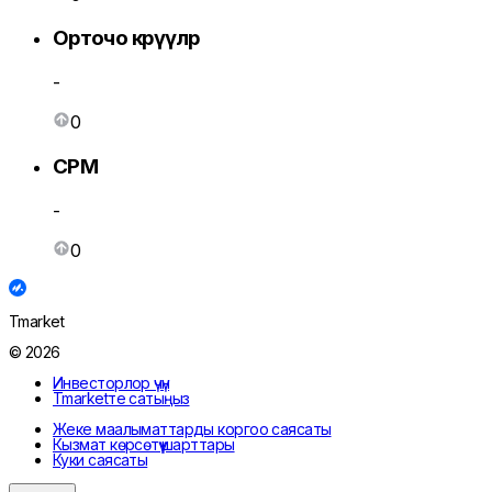
Орточо көрүүлөр
-
0
CPM
-
0
Tmarket
© 2026
Инвесторлор үчүн
Tmarketте сатыңыз
Жеке маалыматтарды коргоо саясаты
Кызмат көрсөтүү шарттары
Куки саясаты