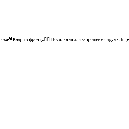
гова🔞Кадри з фронту.👇🏻 Посилання для запрошення друзів: htt