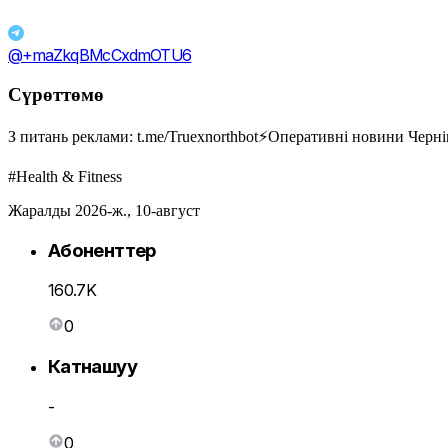
@+maZkqBMcCxdmOTU6
Сүрөттөмө
З питань реклами: t.me/Truexnorthbot⚡️Оперативні новини Черні
#Health & Fitness
Жаралды 2026-ж., 10-август
Абоненттер
160.7K
0
Катнашуу
-
0