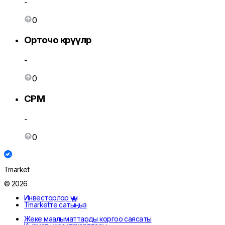
-
0
Орточо көрүүлөр
-
0
CPM
-
0
Tmarket
© 2026
Инвесторлор үчүн
Tmarketте сатыңыз
Жеке маалыматтарды коргоо саясаты