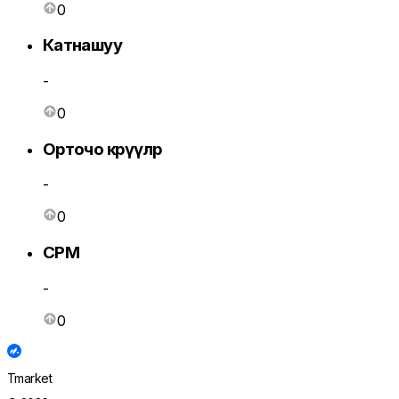
0
Катнашуу
-
0
Орточо көрүүлөр
-
0
CPM
-
0
Tmarket