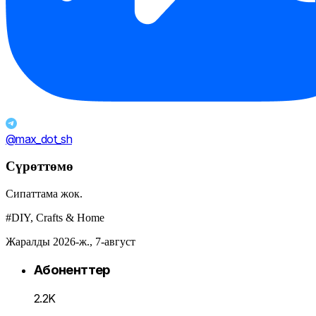
@max_dot_sh
Сүрөттөмө
Сипаттама жок.
#DIY, Crafts & Home
Жаралды 2026-ж., 7-август
Абоненттер
2.2K