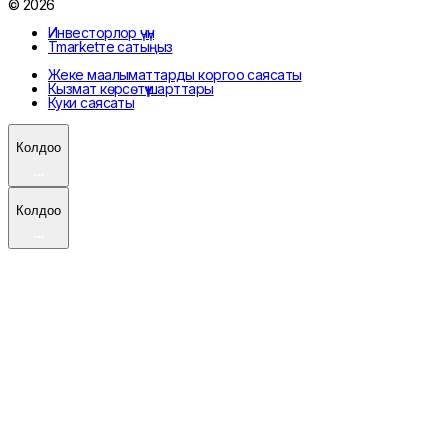
© 2026
Инвесторлор үчүн
Tmarketте сатыңыз
Жеке маалыматтарды коргоо саясаты
Кызмат көрсөтүү шарттары
Куки саясаты
Колдоо
Колдоо