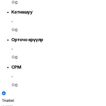
0
Катнашуу
-
0
Орточо көрүүлөр
-
0
CPM
-
0
Tmarket