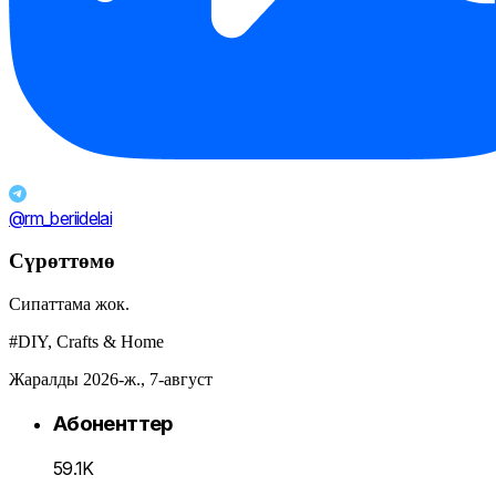
@rm_beriidelai
Сүрөттөмө
Сипаттама жок.
#DIY, Crafts & Home
Жаралды 2026-ж., 7-август
Абоненттер
59.1K