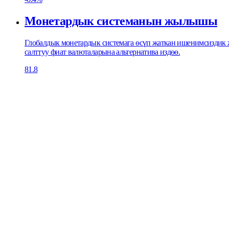
Монетардык системанын жылышы
Глобалдык монетардык системага өсүп жаткан ишенимсиздик ж
салттуу фиат валюталарына альтернатива издөө.
81.8