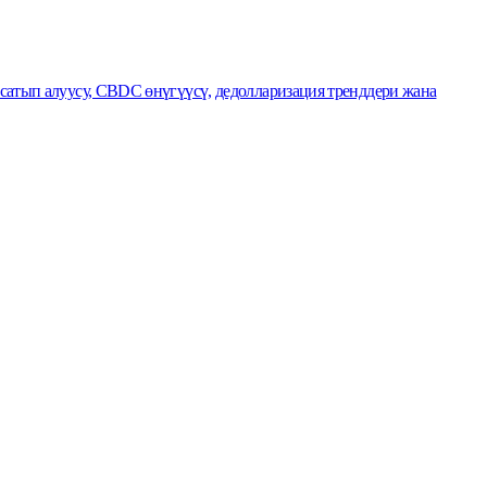
сатып алуусу, CBDC өнүгүүсү, дедолларизация тренддери жана