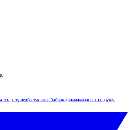
р.
м, өз ара түшүнбөстүк жана бийлик динамикасынын өзгөрүшү.