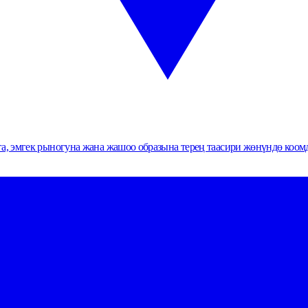
ага, эмгек рыногуна жана жашоо образына терең таасири жөнүндө коо