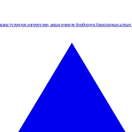
ана түзүмдүк өзгөрүүлөр, анын ичинде борбордук банктардын алтын 