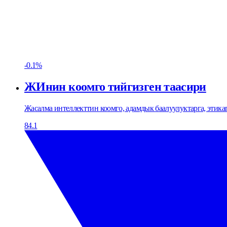
-0.1%
ЖИнин коомго тийгизген таасири
Жасалма интеллекттин коомго, адамдык баалуулуктарга, этик
84.1