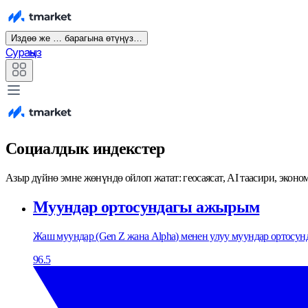
Издөө же … барагына өтүңүз…
Сураңыз
Социалдык индекстер
Азыр дүйнө эмне жөнүндө ойлоп жатат: геосаясат, AI таасири, экон
Муундар ортосундагы ажырым
Жаш муундар (Gen Z жана Alpha) менен улуу муундар ортосу
96.5