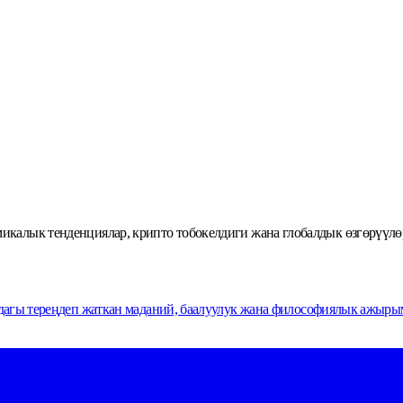
омикалык тенденциялар, крипто тобокелдиги жана глобалдык өзгөрүүлө
ндагы тереңдеп жаткан маданий, баалуулук жана философиялык ажыры