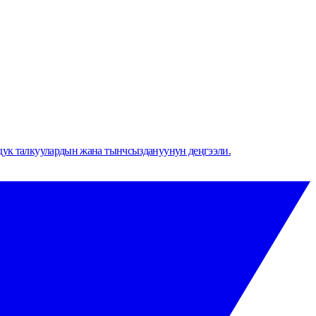
мдук талкуулардын жана тынчсыздануунун деңгээли.