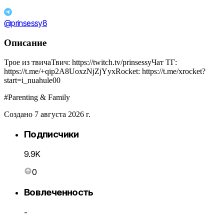
@prinsessy8
Описание
Трое из твичаТвич: https://twitch.tv/prinsessyЧат ТГ:
https://t.me/+qip2A8UoxzNjZjYyxRocket: https://t.me/xrocket?
start=i_nuahule00
#Parenting & Family
Создано 7 августа 2026 г.
Подписчики
9.9K
0
Вовлеченность
-