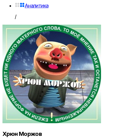
Аналитика
/
Хрюн Моржов