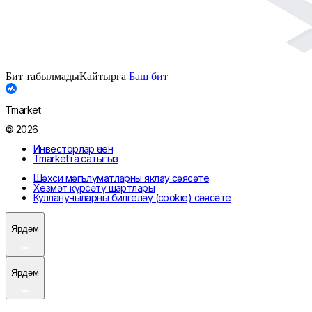
Бит табылмады
Кайтырга
Баш бит
Tmarket
© 2026
Инвесторлар өчен
Tmarketта сатыгыз
Шәхси мәгълүматларны яклау сәясәте
Хезмәт күрсәтү шартлары
Кулланучыларны билгеләү (cookie) сәясәте
Ярдәм
Ярдәм