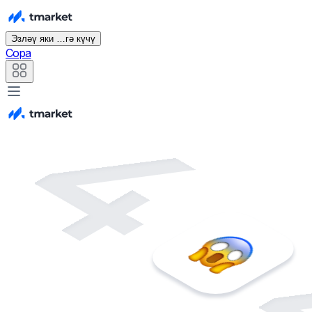
Эзләү яки …гә күчү
Сора