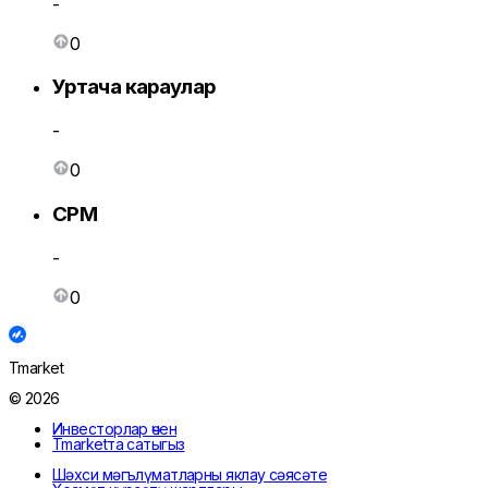
-
0
Уртача караулар
-
0
CPM
-
0
Tmarket
© 2026
Инвесторлар өчен
Tmarketта сатыгыз
Шәхси мәгълүматларны яклау сәясәте