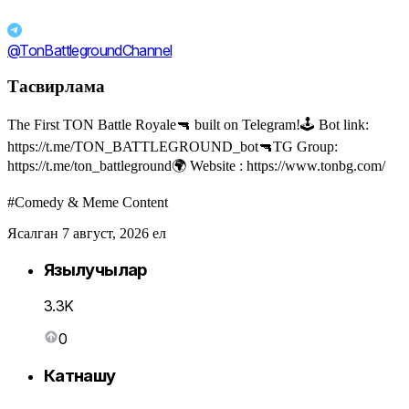
@TonBattlegroundChannel
Тасвирлама
The First TON Battle Royale🔫 built on Telegram!🕹️ Bot link:
https://t.me/TON_BATTLEGROUND_bot🔫TG Group:
https://t.me/ton_battleground🌍 Website : https://www.tonbg.com/
#Comedy & Meme Content
Ясалган 7 август, 2026 ел
Язылучылар
3.3K
0
Катнашу