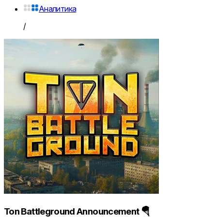
Аналитика
/
Ton Battleground Announcement 🪂