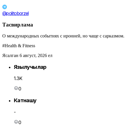
@politoborzel
Тасвирлама
О международных событиях с иронией, но чаще с сарказмом.
#Health & Fitness
Ясалган 6 август, 2026 ел
Язылучылар
1.3K
0
Катнашу
-
0