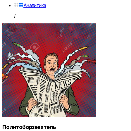
Аналитика
/
Политоборзеватель