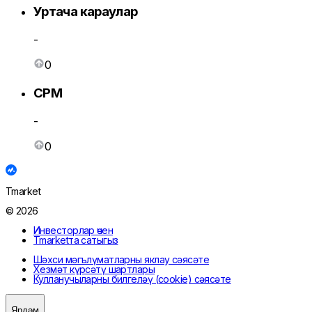
Уртача караулар
-
0
CPM
-
0
Tmarket
© 2026
Инвесторлар өчен
Tmarketта сатыгыз
Шәхси мәгълүматларны яклау сәясәте
Хезмәт күрсәтү шартлары
Кулланучыларны билгеләү (cookie) сәясәте
Ярдәм