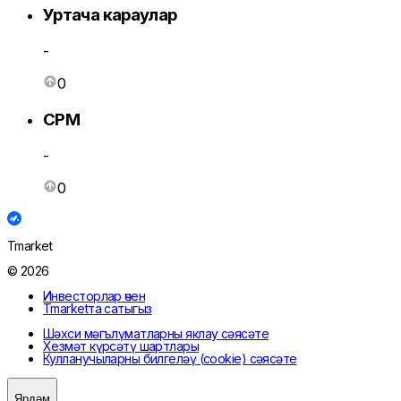
Уртача караулар
-
0
CPM
-
0
Tmarket
© 2026
Инвесторлар өчен
Tmarketта сатыгыз
Шәхси мәгълүматларны яклау сәясәте
Хезмәт күрсәтү шартлары
Кулланучыларны билгеләү (cookie) сәясәте
Ярдәм