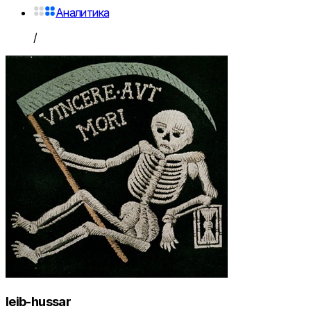
Аналитика
/
leib-hussar