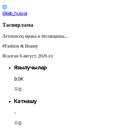
@leib_hussar
Тасвирлама
Летописец мрака и бесовщины...
#Fashion & Beauty
Ясалган 6 август, 2026 ел
Язылучылар
9.0K
0
Катнашу
-
0