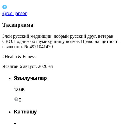
@rus_jansen
Тасвирлама
Злой русский медийщик, добрый русский друг, ветеран
СВО.Поднимаю шумиху, пишу всякое. Право на щитпост -
священно. № 4971041470
#Health & Fitness
Ясалган 6 август, 2026 ел
Язылучылар
12.6K
0
Катнашу
-