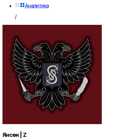
Аналитика
/
Янсен | Z