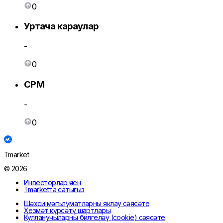
0
Уртача караулар
-
0
CPM
-
0
Tmarket
© 2026
Инвесторлар өчен
Tmarketта сатыгыз
Шәхси мәгълүматларны яклау сәясәте
Хезмәт күрсәтү шартлары
Кулланучыларны билгеләү (cookie) сәясәте