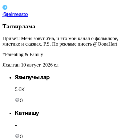
@tellmeasto
Тасвирлама
Привет! Меня зовут Уна, и это мой канал о фольклоре,
мистике и сказках. P.S. По рекламе писать @OonaHart
#Parenting & Family
Ясалган 10 август, 2026 ел
Язылучылар
5.6K
0
Катнашу
-
0