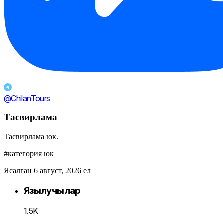
@ChilanTours
Тасвирлама
Тасвирлама юк.
#категория юк
Ясалган 6 август, 2026 ел
Язылучылар
1.5K