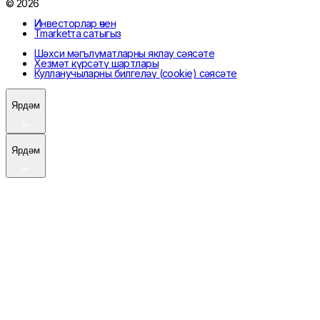
© 2026
Инвесторлар өчен
Tmarketта сатыгыз
Шәхси мәгълүматларны яклау сәясәте
Хезмәт күрсәтү шартлары
Кулланучыларны билгеләү (cookie) сәясәте
Ярдәм
Ярдәм