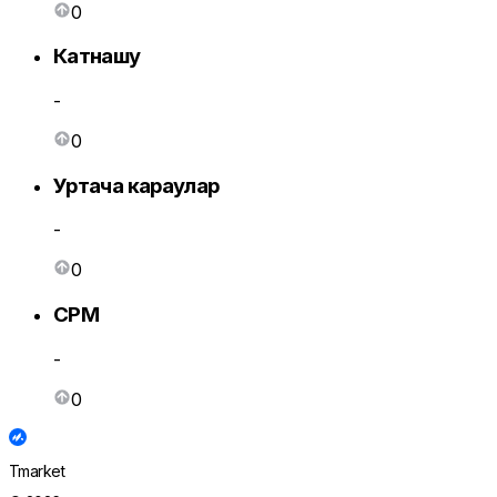
0
Катнашу
-
0
Уртача караулар
-
0
CPM
-
0
Tmarket