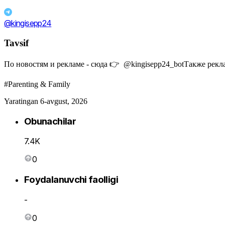
@kingisepp24
Tavsif
По новостям и рекламе - сюда 👉 @kingisepp24_botТакже рекламу 
#Parenting & Family
Yaratingan 6-avgust, 2026
Obunachilar
7.4K
0
Foydalanuvchi faolligi
-
0