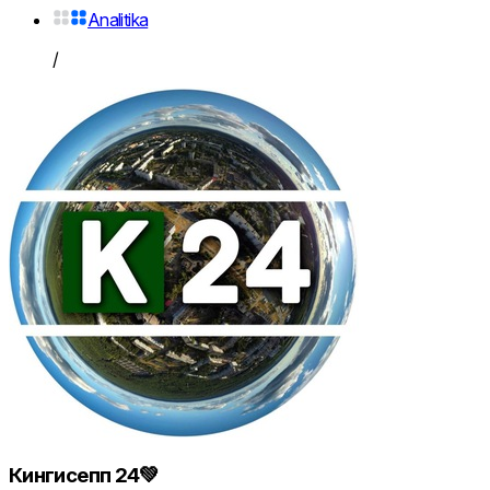
Analitika
/
Кингисепп 24💚