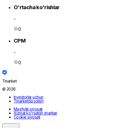
O'rtacha ko'rishlar
-
0
CPM
-
0
Tmarket
© 2026
Investorlar uchun
Tmarketda sotish
Maxfiylik siyosati
Xizmat ko'rsatish shartlari
Cookie siyosati