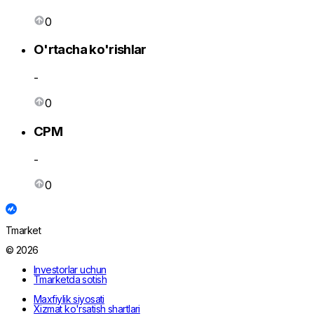
0
O'rtacha ko'rishlar
-
0
CPM
-
0
Tmarket
© 2026
Investorlar uchun
Tmarketda sotish
Maxfiylik siyosati
Xizmat ko'rsatish shartlari