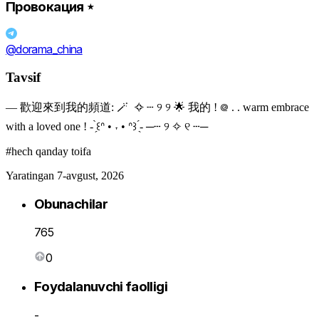
Провокация ⋆
@dorama_china
Tavsif
— 歡迎來到我的頻道: 🪄 ✧ ┄ ୨ ୨ 🌟 我的 ! ᪤ . . warm embrace
with a loved one ! - ̗̀꒰ᐢ • ˕ • ᐢ꒱ ̖́- ─┄ ୨ ✧ ୧ ┄─
#hech qanday toifa
Yaratingan 7-avgust, 2026
Obunachilar
765
0
Foydalanuvchi faolligi
-