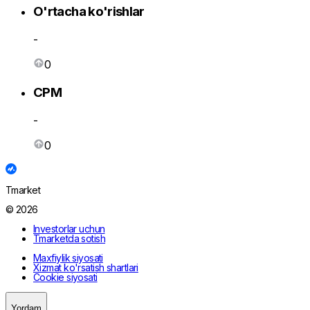
O'rtacha ko'rishlar
-
0
CPM
-
0
Tmarket
© 2026
Investorlar uchun
Tmarketda sotish
Maxfiylik siyosati
Xizmat ko'rsatish shartlari
Cookie siyosati
Yordam