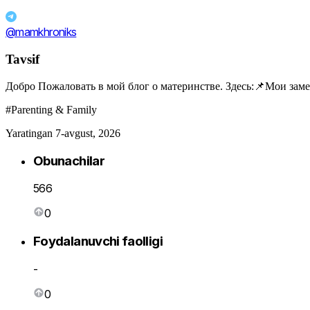
@mamkhroniks
Tavsif
Добро Пожаловать в мой блог о материнстве. Здесь:📌Мои за
#Parenting & Family
Yaratingan 7-avgust, 2026
Obunachilar
566
0
Foydalanuvchi faolligi
-
0