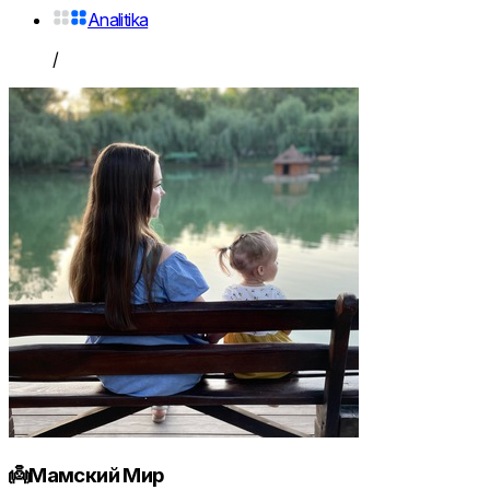
Analitika
/
👼Мамский Мир