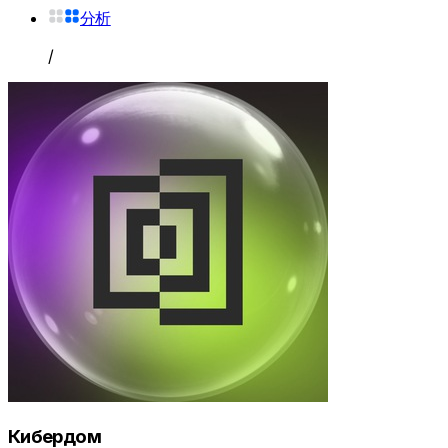
分析
/
Кибердом