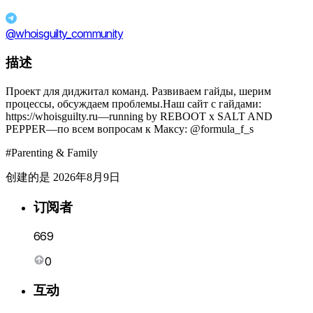
@whoisguilty_community
描述
Проект для диджитал команд. Развиваем гайды, шерим
процессы, обсуждаем проблемы.Наш сайт с гайдами:
https://whoisguilty.ru—running by REBOOT x SALT AND
PEPPER—по всем вопросам к Максу: @formula_f_s
#Parenting & Family
创建的是 2026年8月9日
订阅者
669
0
互动