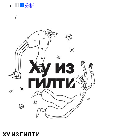
分析
/
ХУ ИЗ ГИЛТИ