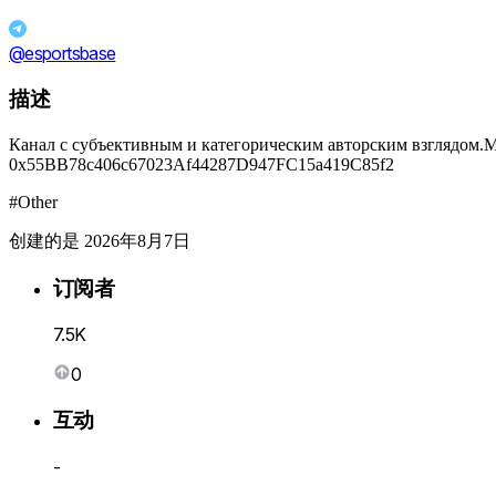
@esportsbase
描述
Канал с субъективным и категорическим авторским взглядом.Мо
0x55BB78c406c67023Af44287D947FC15a419C85f2
#Other
创建的是 2026年8月7日
订阅者
7.5K
0
互动
-