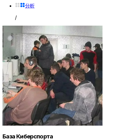
分析
/
База Киберспорта